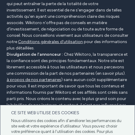
qui peut entraîner la perte de la totalité de votre
investissement. Il est essentiel de ne s'engager dans de telles
activités qu'en ayant une compréhension claire des risques
associés. Wikitoro n'offre pas de conseils en matière
d'investissement, de négociation ou de toute autre forme de
conseil. Nous conseillons vivement aux utilisateurs de consulter
notre
Conditions générales d'utilisation
pour des informations
plus détaillées.
Divulgation de l'annonceur :
Chez Wikitoro, la transparence et
la confiance sont des principes fondamentaux. Notre site est
librement accessible à tous les utilisateurs et nous percevons
une commission de la part de nos partenaires (en savoir plus).
à propos de nos partenaires
) sans aucun coût supplémentaire
pour vous. Il est important de savoir que tous les contenus et
informations fournis par Wikitoro et ses affiliés sont créés sans
parti pris. Nous créons le contenu avec le plus grand soin pour
le bénéfice de nos lecteurs, et surtout, il n'est pas influencé par
des accords de compensation avec nos partenaires.
CE SITE WEB UTILISE DES COOKIES
Nous utilisons des cookies afin d'améliorer les performances du
site web et votre expérience d'utilisateur. Vous pouvez choisir
votre préférence quant à l'utilisation des cookies. Pour plus
Divulgation de l'annonceur