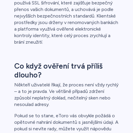
používá SSL šifrování, které zajišťuje bezpečný
přenos vašich dokumentů, a uchovává je podle
nejvyšších bezpečnostních standardů. Klientské
prostředky jsou drženy v renomovaných bankách
a platforma využívá ověřené elektronické
kontroly identity, které celý proces zrychlují a
brání zneužití.
Co když ověření trvá příliš
dlouho?
Někteří uživatelé říkají, že proces není vždy rychlý
– a to je pravda. Ve většině případů zdržení
způsobí neplatný doklad, nečitelný sken nebo
nesoulad adresy.
Pokud se to stane, eToro vás obvykle požádá o
opětovné nahrání dokumentů s jasnějšími údaji. A
pokud si nevíte rady, můžete využít nápovědu