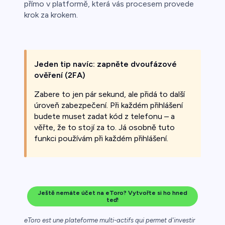
přímo v platformě, která vás procesem provede
krok za krokem.
Jeden tip navíc: zapněte dvoufázové
ověření (2FA)
Zabere to jen pár sekund, ale přidá to další
úroveň zabezpečení. Při každém přihlášení
budete muset zadat kód z telefonu – a
věřte, že to stojí za to. Já osobně tuto
funkci používám při každém přihlášení.
Ještě nemáte účet na eToro? Vytvořte si ho hned
teď!
eToro est une plateforme multi-actifs qui permet d'investir