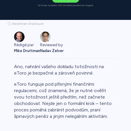
52 % des comptes CFD de détail perdent de l'argent.
ⓘ Advertiser disclosure
Rédigé par
Reviewed by
Mike Druttman
Nadav Zelver
Ano, nahrání vašeho dokladu totožnosti na
eToro je bezpečné a zároveň povinné.
eToro funguje pod přísnými finančními
regulacemi, což znamená, že je nutné ověřit
svou totožnost ještě předtím, než začnete
obchodovat. Nejde jen o formální krok – tento
proces pomáhá zabránit podvodům, praní
špinavých peněz a jiným nelegálním aktivitám.