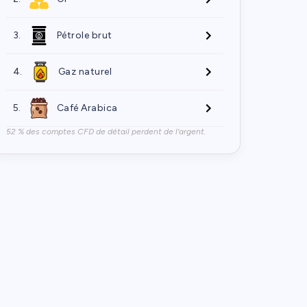
3.
Pétrole brut
4.
Gaz naturel
5.
Café Arabica
52 % des comptes CFD de détail perdent de l'argent.