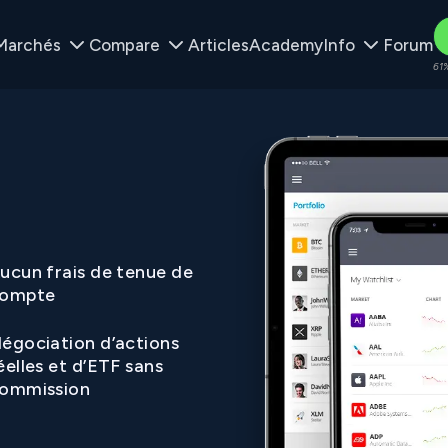
Marchés
Compare
Articles
Academy
Info
Forum
61%
ucun frais de tenue de
ompte
égociation d’actions
éelles et d’ETF sans
ommission