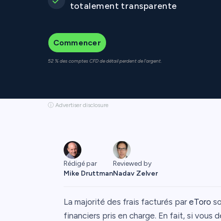
totalement transparente
Commencer
52 % des comptes CFD de détail perdent de l'argent.
ⓘ Advertiser disclosure
Rédigé par
Reviewed by
Mike Druttman
Nadav Zelver
La majorité des frais facturés par
eToro
so
financiers pris en charge. En fait, si vous 