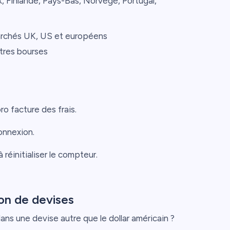
k, Finlande, Pays-Bas, Norvège, Portugal,
 marchés UK, US et européens
utres bourses
o facture des frais.
onnexion.
 réinitialiser le compteur.
ion de devises
ans une devise autre que le dollar américain ?