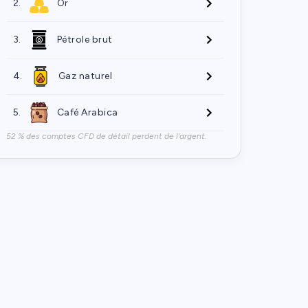
2.
Or
3.
Pétrole brut
4.
Gaz naturel
5.
Café Arabica
52 % des comptes CFD de détail perdent de l'argent.