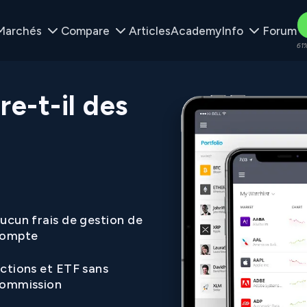
Marchés
Compare
Articles
Academy
Info
Forum
61%
e-t-il des
ucun frais de gestion de
ompte
ctions et ETF sans
ommission