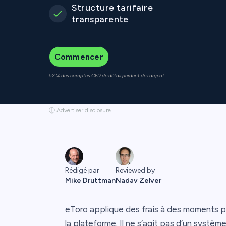
Structure tarifaire
transparente
Commencer
52 % des comptes CFD de détail perdent de l'argent.
ⓘ Advertiser disclosure
Rédigé par
Reviewed by
Mike Druttman
Nadav Zelver
eToro applique des frais à des moments pr
la plateforme. Il ne s’agit pas d’un systè