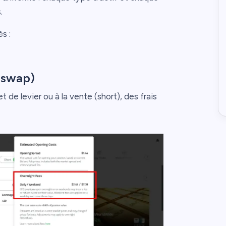
.
s :
e swap)
de levier ou à la vente (short), des frais