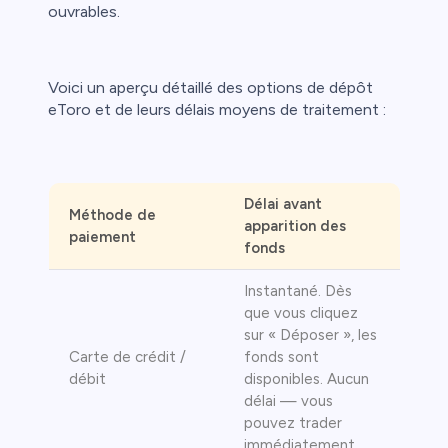
ouvrables.
Voici un aperçu détaillé des options de dépôt
eToro et de leurs délais moyens de traitement :
t
l
Délai avant
Méthode de
apparition des
paiement
ca
fonds
étail
Instantané. Dès
que vous cliquez
sur « Déposer », les
Carte de crédit /
fonds sont
débit
disponibles. Aucun
délai — vous
pouvez trader
immédiatement.