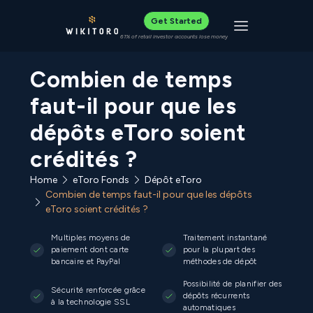
Get Started
Toggle navigat
61% of retail investor accounts lose money
Combien de temps
faut-il pour que les
dépôts eToro soient
crédités ?
Home
eToro Fonds
Dépôt eToro
Combien de temps faut-il pour que les dépôts
eToro soient crédités ?
Multiples moyens de
Traitement instantané
paiement dont carte
pour la plupart des
bancaire et PayPal
méthodes de dépôt
Possibilité de planifier des
Sécurité renforcée grâce
dépôts récurrents
à la technologie SSL
automatiques