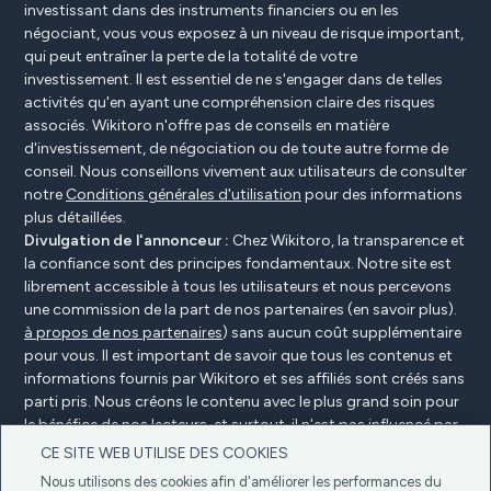
investissant dans des instruments financiers ou en les
négociant, vous vous exposez à un niveau de risque important,
qui peut entraîner la perte de la totalité de votre
investissement. Il est essentiel de ne s'engager dans de telles
activités qu'en ayant une compréhension claire des risques
associés. Wikitoro n'offre pas de conseils en matière
d'investissement, de négociation ou de toute autre forme de
conseil. Nous conseillons vivement aux utilisateurs de consulter
notre
Conditions générales d'utilisation
pour des informations
plus détaillées.
Divulgation de l'annonceur :
Chez Wikitoro, la transparence et
la confiance sont des principes fondamentaux. Notre site est
librement accessible à tous les utilisateurs et nous percevons
une commission de la part de nos partenaires (en savoir plus).
à propos de nos partenaires
) sans aucun coût supplémentaire
pour vous. Il est important de savoir que tous les contenus et
informations fournis par Wikitoro et ses affiliés sont créés sans
parti pris. Nous créons le contenu avec le plus grand soin pour
le bénéfice de nos lecteurs, et surtout, il n'est pas influencé par
des accords de compensation avec nos partenaires.
CE SITE WEB UTILISE DES COOKIES
Nous utilisons des cookies afin d'améliorer les performances du