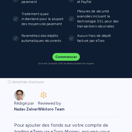
paiement
et PayPal
Mesures de sécurité
Traitement quasi
avancées incluant la
instantané pour la plupart
technologie SSL pour des
des moyens de paiement
transactions sécurisées
Paramétrez des dépôts
Aucun frais de dépôt
automatiques récurrents
facturé par eToro
Commencer
52 % des comptes CFD de détail perdent de l'argent.
ⓘ Advertiser disclosure
Reviewed by
Rédigé par
Wikitoro Team
Nadav Zelver
Pour ajouter des fonds sur votre compte de
trading
eToro
via eToro Money, assurez-vous