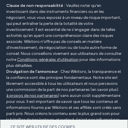
Clause de non-responsabilité :
Veuillez noter qu'en
investissant dans des instruments financiers ou en les
négociant, vous vous exposez à un niveau de risque important,
qui peut entraîner la perte de la totalité de votre
investissement. Il est essentiel de ne s'engager dans de telles
activités qu'en ayant une compréhension claire des risques
associés. Wikitoro n'offre pas de conseils en matière
d'investissement, de négociation ou de toute autre forme de
conseil. Nous conseillons vivement aux utilisateurs de consulter
notre
Conditions générales d'utilisation
pour des informations
plus détaillées.
Divulgation de l'annonceur :
Chez Wikitoro, la transparence et
la confiance sont des principes fondamentaux. Notre site est
librement accessible à tous les utilisateurs et nous percevons
une commission de la part de nos partenaires (en savoir plus).
à propos de nos partenaires
) sans aucun coût supplémentaire
pour vous. Il est important de savoir que tous les contenus et
informations fournis par Wikitoro et ses affiliés sont créés sans
parti pris. Nous créons le contenu avec le plus grand soin pour
le bénéfice de nos lecteurs, et surtout, il n'est pas influencé par
des accords de compensation avec nos partenaires.
CE SITE WEB UTILISE DES COOKIES