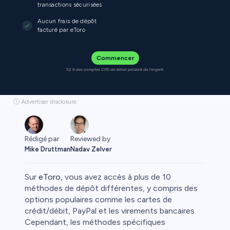
transactions sécurisées
Aucun frais de dépôt
facturé par eToro
Commencer
52 % des comptes CFD de détail perdent de l'argent.
ⓘ Advertiser disclosure
Rédigé par
Reviewed by
Mike Druttman
Nadav Zelver
Sur
eToro
, vous avez accès à plus de 10
méthodes de dépôt différentes, y compris des
options populaires comme les cartes de
crédit/débit, PayPal et les virements bancaires.
Cependant, les méthodes spécifiques