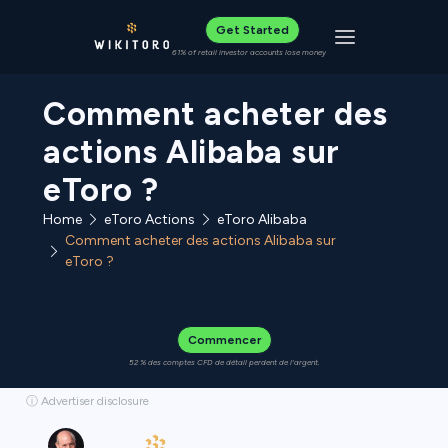
Get Started
Toggle navigat
61% of retail investor accounts lose money
Comment acheter des
actions Alibaba sur
eToro ?
Home
eToro Actions
eToro Alibaba
Comment acheter des actions Alibaba sur
eToro ?
Commencer
52 % des comptes CFD de détail perdent de l'argent.
ⓘ Advertiser disclosure