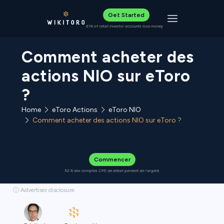
Get Started
Toggle navigat
61% of retail investor accounts lose money
Comment acheter des
actions NIO sur eToro
?
Home
eToro Actions
eToro NIO
Comment acheter des actions NIO sur eToro ?
Commencer
52 % des comptes CFD de détail perdent de l'argent.
ⓘ Advertiser disclosure