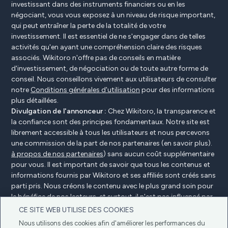
investissant dans des instruments financiers ou en les
négociant, vous vous exposez à un niveau de risque important,
qui peut entraîner la perte de la totalité de votre
investissement. Il est essentiel de ne s'engager dans de telles
activités qu'en ayant une compréhension claire des risques
associés. Wikitoro n'offre pas de conseils en matière
d'investissement, de négociation ou de toute autre forme de
conseil. Nous conseillons vivement aux utilisateurs de consulter
notre
Conditions générales d'utilisation
pour des informations
plus détaillées.
Divulgation de l'annonceur :
Chez Wikitoro, la transparence et
la confiance sont des principes fondamentaux. Notre site est
librement accessible à tous les utilisateurs et nous percevons
une commission de la part de nos partenaires (en savoir plus).
à propos de nos partenaires
) sans aucun coût supplémentaire
pour vous. Il est important de savoir que tous les contenus et
informations fournis par Wikitoro et ses affiliés sont créés sans
parti pris. Nous créons le contenu avec le plus grand soin pour
le bénéfice de nos lecteurs, et surtout, il n'est pas influencé par
des accords de compensation avec nos partenaires.
CE SITE WEB UTILISE DES COOKIES
Nous utilisons des cookies afin d'améliorer les performances du