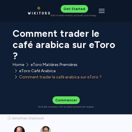
Get Started
Toggle navigat
61% of retail investor accounts lose money
Comment trader le
café arabica sur eToro
?
Home
eToro Matières Premières
eToro Café Arabica
Comment trader le café arabica sur eToro ?
Commencer
52 % des comptes CFD de détail perdent de l'argent.
ⓘ Advertiser disclosure