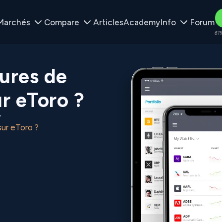
Marchés
Compare
Articles
Academy
Info
Forum
61%
eures de
ur eToro ?
r
sur eToro ?