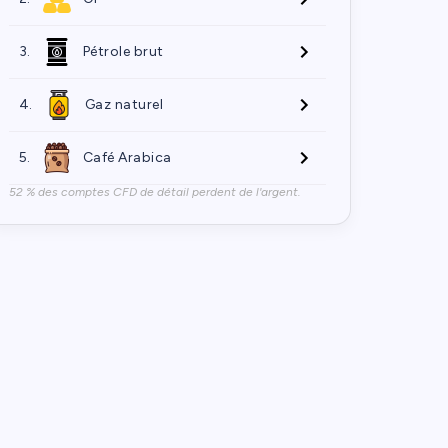
3.
Pétrole brut
4.
Gaz naturel
5.
Café Arabica
52 % des comptes CFD de détail perdent de l'argent.