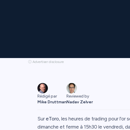
ⓘ Advertiser disclosure
Rédigé par
Reviewed by
Mike Druttman
Nadav Zelver
Sur
eToro
, les heures de trading pour l'or
dimanche et ferme à 15h30 le vendredi, da